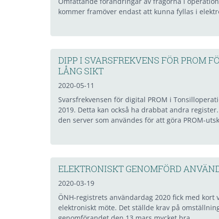
Omfattande förändringar av frågorna i operati
kommer framöver endast att kunna fyllas i elektr
DIPP I SVARSFREKVENS FÖR PROM F
LÅNG SIKT
2020-05-11
Svarsfrekvensen för digital PROM i Tonsilloperat
2019. Detta kan också ha drabbat andra register. 
den server som användes för att göra PROM-utsk
ELEKTRONISKT GENOMFÖRD ANVÄND
2020-03-19
ÖNH-registrets användardag 2020 fick med kort va
elektroniskt möte. Det ställde krav på omställni
genomförandet den 13 mars mycket bra.